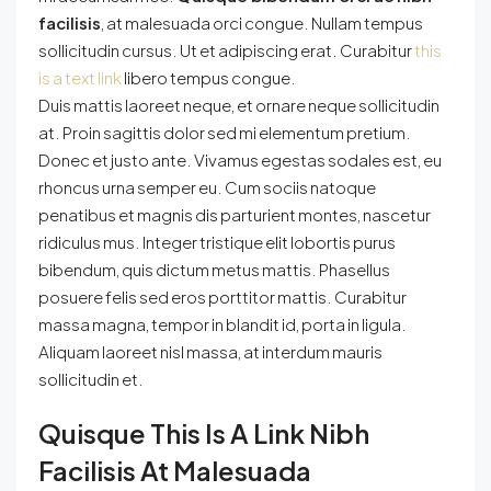
facilisis
, at malesuada orci congue. Nullam tempus
sollicitudin cursus. Ut et adipiscing erat. Curabitur
this
is a text link
libero tempus congue.
Duis mattis laoreet neque, et ornare neque sollicitudin
at. Proin sagittis dolor sed mi elementum pretium.
Donec et justo ante. Vivamus egestas sodales est, eu
rhoncus urna semper eu. Cum sociis natoque
penatibus et magnis dis parturient montes, nascetur
ridiculus mus. Integer tristique elit lobortis purus
bibendum, quis dictum metus mattis. Phasellus
posuere felis sed eros porttitor mattis. Curabitur
massa magna, tempor in blandit id, porta in ligula.
Aliquam laoreet nisl massa, at interdum mauris
sollicitudin et.
Quisque This Is A Link Nibh
Facilisis At Malesuada