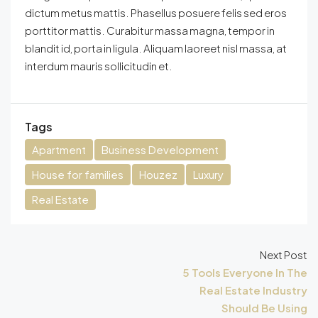
dictum metus mattis. Phasellus posuere felis sed eros
porttitor mattis. Curabitur massa magna, tempor in
blandit id, porta in ligula. Aliquam laoreet nisl massa, at
interdum mauris sollicitudin et.
Tags
Apartment
Business Development
House for families
Houzez
Luxury
Real Estate
Next Post
5 Tools Everyone In The
Real Estate Industry
Should Be Using