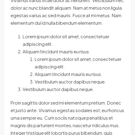
Vivamus varius vitae dolor ac hendrerit. Vestibulum nec
dolor ac nunc blandit aliquam. Nam at metus non ligula
egestas varius ac sed mauris. Fusce at mi metus. Nam
elementum dui id nulla bibendum elementum.
Lorem ipsum dolor sit amet, consectetuer
adipiscing elit.
Aliquam tincidunt mauris eu risus.
Lorem ipsum dolor sit amet, consectetuer
adipiscing elit.
Aliquam tincidunt mauris eu risus.
Vestibulum auctor dapibus neque.
Vestibulum auctor dapibus neque.
Proin sagittis dolor sed mi elementum pretium. Donec
et justo ante. Vivamus egestas sodales est, eu rhoncus
urna semper eu. Cum sociis natoque penatibus et
magnis dis parturient montes, nascetur ridiculus mus.
Integer tristique elit lobortis purus bibendum, quis