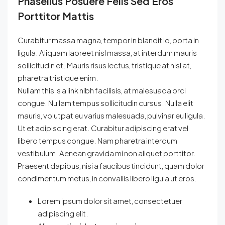
Phasellus Posuere Felis Sed Eros
Porttitor Mattis
Curabitur massa magna, tempor in blandit id, porta in
ligula. Aliquam laoreet nisl massa, at interdum mauris
sollicitudin et. Mauris risus lectus, tristique at nisl at,
pharetra tristique enim.
Nullam this is a link nibh facilisis, at malesuada orci
congue. Nullam tempus sollicitudin cursus. Nulla elit
mauris, volutpat eu varius malesuada, pulvinar eu ligula.
Ut et adipiscing erat. Curabitur adipiscing erat vel
libero tempus congue. Nam pharetra interdum
vestibulum. Aenean gravida mi non aliquet porttitor.
Praesent dapibus, nisi a faucibus tincidunt, quam dolor
condimentum metus, in convallis libero ligula ut eros.
Lorem ipsum dolor sit amet, consectetuer
adipiscing elit.