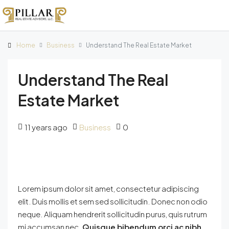
Home
Business
Understand The Real Estate Market
Understand The Real
Estate Market
11 years ago
Business
0
Lorem ipsum dolor sit amet, consectetur adipiscing
elit. Duis mollis et sem sed sollicitudin. Donec non odio
neque. Aliquam hendrerit sollicitudin purus, quis rutrum
mi accumsan nec.
Quisque bibendum orci ac nibh