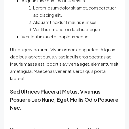
Aliquam tincidunt mauris eu risus.
Lorem ipsum dolor sit amet, consectetuer
adipiscing elit.
Aliquam tincidunt mauris eu risus.
Vestibulum auctor dapibus neque.
Vestibulum auctor dapibus neque.
Ut non gravida arcu. Vivamus non congue leo. Aliquam
dapibus laoreet purus, vitae iaculis eros egestas ac.
Mauris massa est, lobortis a viverra eget, elementum sit
amet ligula. Maecenas venenatis eros quis porta
laoreet.
Sed Ultrices Placerat Metus. Vivamus
Posuere Leo Nunc, Eget Mollis Odio Posuere
Nec.