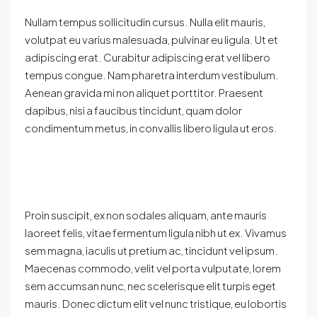
Nullam tempus sollicitudin cursus. Nulla elit mauris,
volutpat eu varius malesuada, pulvinar eu ligula. Ut et
adipiscing erat. Curabitur adipiscing erat vel libero
tempus congue. Nam pharetra interdum vestibulum.
Aenean gravida mi non aliquet porttitor. Praesent
dapibus, nisi a faucibus tincidunt, quam dolor
condimentum metus, in convallis libero ligula ut eros.
Proin suscipit, ex non sodales aliquam, ante mauris
laoreet felis, vitae fermentum ligula nibh ut ex. Vivamus
sem magna, iaculis ut pretium ac, tincidunt vel ipsum.
Maecenas commodo, velit vel porta vulputate, lorem
sem accumsan nunc, nec scelerisque elit turpis eget
mauris. Donec dictum elit vel nunc tristique, eu lobortis