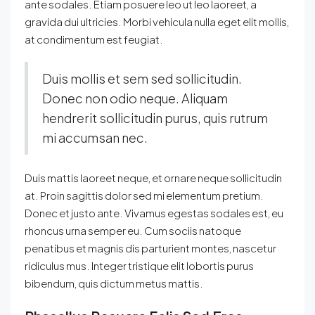
ante sodales. Etiam posuere leo ut leo laoreet, a
gravida dui ultricies. Morbi vehicula nulla eget elit mollis,
at condimentum est feugiat.
Duis mollis et sem sed sollicitudin.
Donec non odio neque. Aliquam
hendrerit sollicitudin purus, quis rutrum
mi accumsan nec.
Duis mattis laoreet neque, et ornare neque sollicitudin
at. Proin sagittis dolor sed mi elementum pretium.
Donec et justo ante. Vivamus egestas sodales est, eu
rhoncus urna semper eu. Cum sociis natoque
penatibus et magnis dis parturient montes, nascetur
ridiculus mus. Integer tristique elit lobortis purus
bibendum, quis dictum metus mattis.