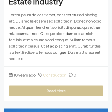
Estate Industry
Lorem ipsum dolor sit amet, consectetur adipiscing
elit. Duis mollis et sem sed sollicitudin. Donec non odio
neque. Aliquam hendrerit sollicitudin purus, quis rutrum
mi accumsan nec. Quisque bibendum orci ac nibh
facilisis, at malesuada orci congue. Nullam tempus
sollicitudin cursus. Ut et adipiscing erat. Curabitur this
is a text link libero tempus congue. Duis mattis laoreet
neque, et...
10 years ago
Construction
0
Read More