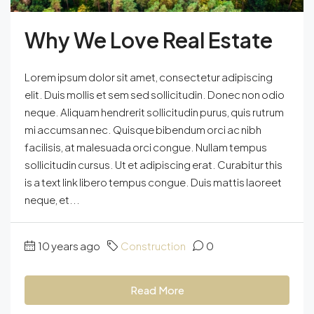
Why We Love Real Estate
Lorem ipsum dolor sit amet, consectetur adipiscing
elit. Duis mollis et sem sed sollicitudin. Donec non odio
neque. Aliquam hendrerit sollicitudin purus, quis rutrum
mi accumsan nec. Quisque bibendum orci ac nibh
facilisis, at malesuada orci congue. Nullam tempus
sollicitudin cursus. Ut et adipiscing erat. Curabitur this
is a text link libero tempus congue. Duis mattis laoreet
neque, et...
10 years ago
Construction
0
Read More