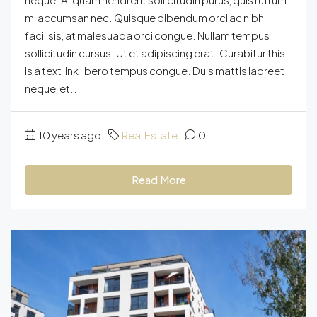
mi accumsan nec. Quisque bibendum orci ac nibh
facilisis, at malesuada orci congue. Nullam tempus
sollicitudin cursus. Ut et adipiscing erat. Curabitur this
is a text link libero tempus congue. Duis mattis laoreet
neque, et...
10 years ago
Real Estate
0
Read More