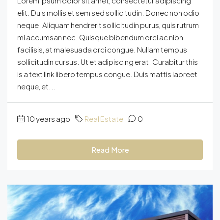
Lorem ipsum dolor sit amet, consectetur adipiscing
elit. Duis mollis et sem sed sollicitudin. Donec non odio
neque. Aliquam hendrerit sollicitudin purus, quis rutrum
mi accumsan nec. Quisque bibendum orci ac nibh
facilisis, at malesuada orci congue. Nullam tempus
sollicitudin cursus. Ut et adipiscing erat. Curabitur this
is a text link libero tempus congue. Duis mattis laoreet
neque, et...
10 years ago
Real Estate
0
Read More