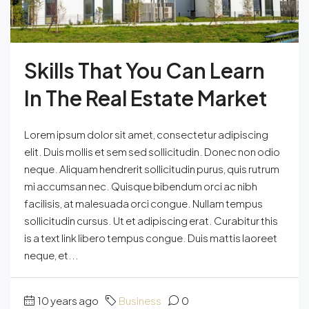
Skills That You Can Learn
In The Real Estate Market
Lorem ipsum dolor sit amet, consectetur adipiscing
elit. Duis mollis et sem sed sollicitudin. Donec non odio
neque. Aliquam hendrerit sollicitudin purus, quis rutrum
mi accumsan nec. Quisque bibendum orci ac nibh
facilisis, at malesuada orci congue. Nullam tempus
sollicitudin cursus. Ut et adipiscing erat. Curabitur this
is a text link libero tempus congue. Duis mattis laoreet
neque, et...
10 years ago
Business
0