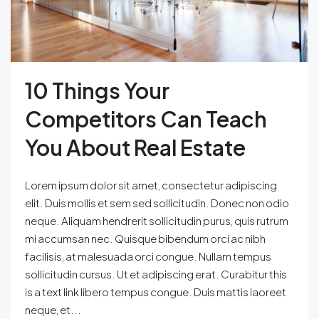
10 Things Your
Competitors Can Teach
You About Real Estate
Lorem ipsum dolor sit amet, consectetur adipiscing
elit. Duis mollis et sem sed sollicitudin. Donec non odio
neque. Aliquam hendrerit sollicitudin purus, quis rutrum
mi accumsan nec. Quisque bibendum orci ac nibh
facilisis, at malesuada orci congue. Nullam tempus
sollicitudin cursus. Ut et adipiscing erat. Curabitur this
is a text link libero tempus congue. Duis mattis laoreet
neque, et...